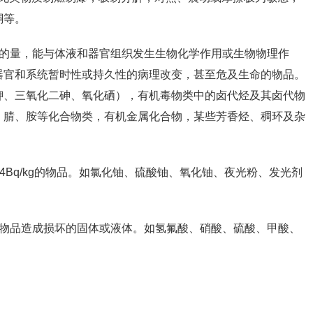
酮等。
的量，能与体液和器官组织发生生物化学作用或生物物理作
器官和系统暂时性或持久性的病理改变，甚至危及生命的物品。
钾、三氧化二砷、氧化硒），有机毒物类中的卤代烃及其卤代物
、腈、胺等化合物类，有机金属化合物，某些芳香烃、稠环及杂
04Bq/kg的物品。如氯化铀、硫酸铀、氧化铀、夜光粉、发光剂
物品造成损坏的固体或液体。如氢氟酸、硝酸、硫酸、甲酸、