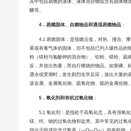
其中包括易燃的液体、液体混合物或含有固体物
醚等。
4．易燃固体、自燃物品和遇湿易燃物品
：
4.1 易燃固体：是指燃点低，对热、撞击
雾或有毒气体的固体，但不包括已列入爆炸品的
粉（镁粉与氯酸钾的混合物）、铝粉、镁粉、硫磺
反，并放出热量，而自行燃烧的物品。如黄磷、硝
遇水或受潮时，发生剧烈化学反应，放出大量的
泼金属、金属氢化物、硫氢化物、硫的金属化物
5．氧化剂和有机过氧化物
：
5.1 氧化剂：是指处于高氧化态，具有强
镁、钙、锶的过氧化物和盐类。其中常见的过氧化
指分子组成中含过氧基（—O—O—）的有机物