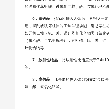
如过氧化苯甲酰、过氧化二叔丁醇、过氧化甲乙
6．毒害品
：指物质进入人体后，累积达一定
用，扰乱或破坏机体的正常生理功能，引起某些
如无机毒物（氰、砷、硒）及其化合物类（氰化
（氯乙醇、二氯甲烷等），有机磷、硫、砷、硅
环化合物等。
7．放射性物品
：指放射性比活度大于7.4×1
等。
8．腐蚀品
：凡是能灼伤人体组织并对金属等
氯乙酸、氢氧化钠等。