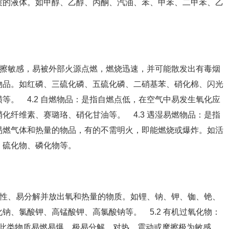
质的液体。如甲醇、乙醇、丙酮、汽油、苯、甲苯、二甲苯、乙
、摩擦敏感，易被外部火源点燃，燃烧迅速，并可能散发出有毒烟
物品。如红磷、三硫化磷、五硫化磷、二硝基苯、硝化棉、闪光
等。 4.2 自燃物品：是指自燃点低，在空气中易发生氧化应
化纤维素、赛璐珞、硝化甘油等。 4.3 遇湿易燃物品：是指
易燃气体和热量的物品，有的不需明火，即能燃烧或爆炸。如活
、硫化物、磷化物等。
氧化性、易分解并放出氧和热量的物质。如锂、钠、钾、铷、铯、
钠、氯酸钾、高锰酸钾、高氯酸钠等。 5.2 有机过氧化物：
，此类物质易燃易爆，极易分解，对热、震动或摩擦极为敏感，