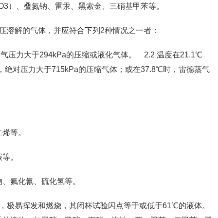
O3）、叠氮钠、雷汞、黑索金、三硝基甲苯等。
压溶解的气体，并应符合下列2种情况之一者：
气压力大于294kPa的压缩或液化气体。 2.2 温度在21.1℃
时，绝对压力大于715kPa的压缩气体；或在37.8℃时，雷德蒸气
二烯等。
碳等。
物、氟化氰、硫化氢等。
，极易挥发和燃烧，其闭杯试验闪点等于或低于61℃的液体。