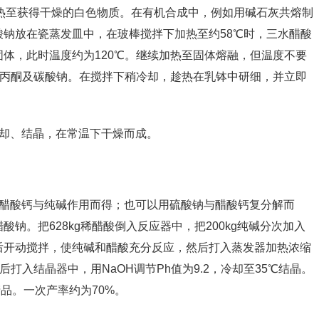
加热至获得干燥的白色物质。在有机合成中，例如用碱石灰共熔制
钠放在瓷蒸发皿中，在玻棒搅拌下加热至约58℃时，三水醋酸
体，此时温度约为120℃。继续加热至固体熔融，但温度不要
为丙酮及碳酸钠。在搅拌下稍冷却，趁热在乳钵中研细，并立即
冷却、结晶，在常温下干燥而成。
或醋酸钙与纯碱作用而得；也可以用硫酸钠与醋酸钙复分解而
钠。把628kg稀醋酸倒入反应器中，把200kg纯碱分次加入
后开动搅拌，使纯碱和醋酸充分反应，然后打入蒸发器加热浓缩
滤后打入结晶器中，用NaOH调节Ph值为9.2，冷却至35℃结晶。
产品。一次产率约为70%。