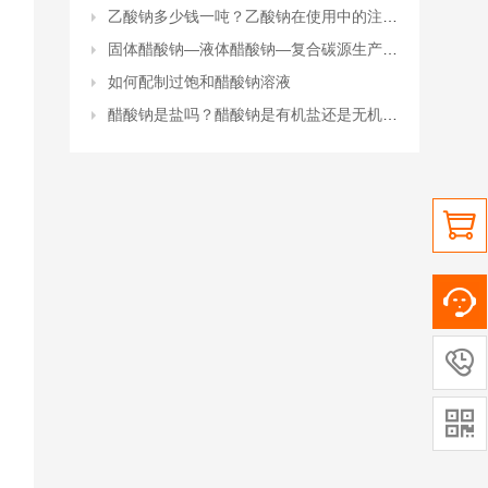
乙酸钠多少钱一吨？乙酸钠在使用中的注意事项有哪些？
固体醋酸钠—液体醋酸钠—复合碳源生产厂家
如何配制过饱和醋酸钠溶液
醋酸钠是盐吗？醋酸钠是有机盐还是无机盐？


