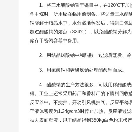
1、将三水醋酸钠置于瓷皿中，在120℃下
备甲烷时，所用应在临用前制备。将适量三水醋酸
钠溶解于结晶水中，水分逐渐蒸发后，得到白色固
超过醋酸钠的熔点（324℃），以免醋酸钠分解
储存于密闭容器中备用。
2、用结晶碳酸钠中和醋酸，过滤后蒸发、
3、用硫酸钠和碳酸氢钠处理醋酸钙而成。
4、醋酸钠的生产方法很多，可以用稀醋酸
得。工业上还常采用药厂和香料厂的下脚料回收醋酸
反应器中。不搅拌，开动引风机抽气。反应平稳
至液体密度为1.24g/cm3时停止加热。反应液过
抽去表面母液，甩干结晶得到350kg白色粉末状