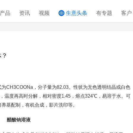
产品
资讯
视频
生意头条
有专题
客户
体？
CH3COONa，分子量为82.03。性状为无色透明结晶或白色
，温度再高时分解，相对密度1.45，熔点324℃，易溶于水。可
培养基配制，有机合成，影片洗印等。
醋酸钠溶液