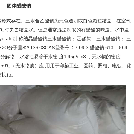
固体醋酸钠
钠形式存在。三水合乙酸钠为无色透明或白色颗粒结晶，在空气
3℃时失去结晶水。但是通常湿法制取的有醋酸的味道。水中发
trihydrate别 称结晶醋酸钠三水醋酸钠； 乙酸钠；三水醋酸钠； 三
O分子量82/ 136.08CAS登录号127-09-3 醋酸钠 6131-90-4
分解物）水溶性易溶于水密 度1.45g/cm3 ，无水物的密度
 点>250℃（无水物质）应 用用于印染工业、医药、照相、电镀、化
睛接触。