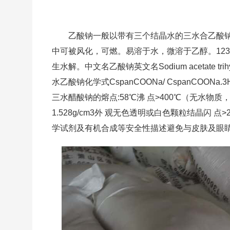
乙酸钠一般以带有三个结晶水的三水合乙酸
中可被风化，可燃。易溶于水，微溶于乙醇。12
生水解。中文名乙酸钠英文名Sodium acetate 
水乙酸钠化学式CspanCOONa/ CspanCOONa.3H2
三水醋酸钠的熔点:58℃沸 点>400℃（无水物质，
1.528g/cm3外 观无色透明或白色颗粒结晶闪
学试剂及有机合成等安全性描述避免与皮肤及眼