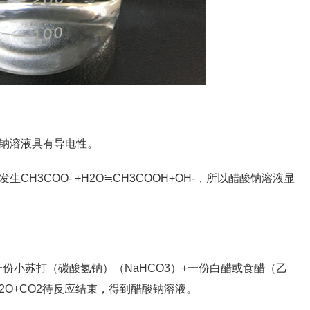
酸钠溶液具有导电性。
H3COO- +H2O≒CH3COOH+OH-，所以醋酸钠溶液显
一份小苏打（碳酸氢钠）（NaHCO3）+一份白醋或食醋（乙
+H2O+CO2待反应结束，得到醋酸钠溶液。