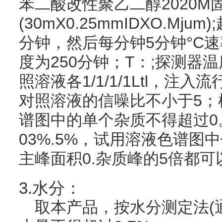
苯二酸改性聚乙二醇2020
(30mX0.25mmIDXO.Mj
分钟，然后每分钟5分钟°C速
度为250分钟；T：;探测器温
照溶液各1/1/1/1Ltl，
对照溶液的信噪比不小于5；
谱图中的单个杂质不得超过0
03%.5%，试用溶液色谱图
主峰面积0.杂质峰的5倍都
3.水分：
取本产品，按水分测定法(通