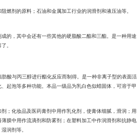
和阻燃剂的原料；石油和金属加工行业的润滑剂和液压油等。
制成的，其中会还有一些其他的硬脂酸二酯和三酯。是一种用途
容了。
长链脂肪酸与丙三醇进行酯化反应而制得。是一种非离子型的表面活
化、起泡等多种功能。本品一级品为乳白色似蜡固体，可溶于甲
加剂；化妆品及医药膏剂中用作乳化剂，使膏体细腻，滑润；用
料薄膜中用作流滴剂和防雾剂；在塑料加工中作润滑剂和抗静电
、湿润剂等。