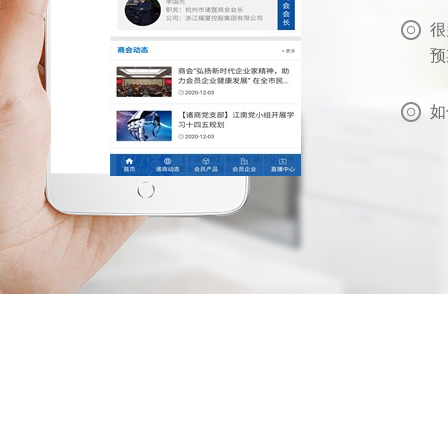
很
预
如